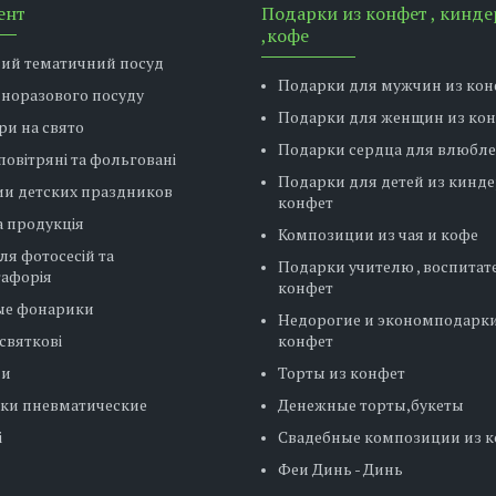
ент
Подарки из конфет , кинде
,кофе
вий тематичний посуд
Подарки для мужчин из кон
дноразового посуду
Подарки для женщин из ко
ри на свято
Подарки сердца для влюбл
повітряні та фольговані
Подарки для детей из кинде
ии детских праздников
конфет
 продукція
Композиции из чая и кофе
ля фотосесій та
Подарки учителю , воспитат
тафорія
конфет
ые фонарики
Недорогие и экономподарки
святкові
конфет
ни
Торты из конфет
ки пневматические
Денежные торты,букеты
і
Свадебные композиции из 
Феи Динь - Динь