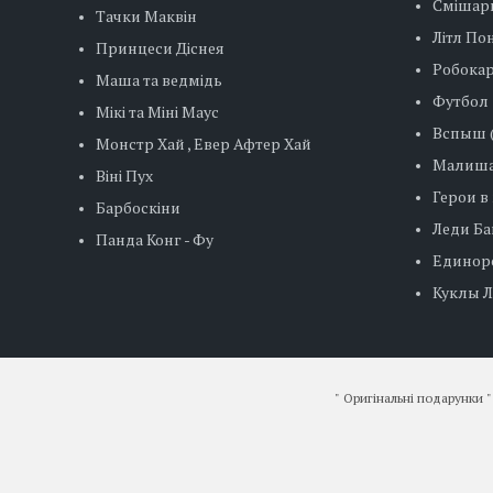
Смішар
Тачки Маквін
Літл Пон
Принцеси Діснея
Робокар
Маша та ведмідь
Футбол
Мікі та Міні Маус
Вспыш (
Монстр Хай , Евер Афтер Хай
Малиша
Віні Пух
Герои в
Барбоскіни
Леди Баг
Панда Конг - Фу
Единор
Куклы ЛО