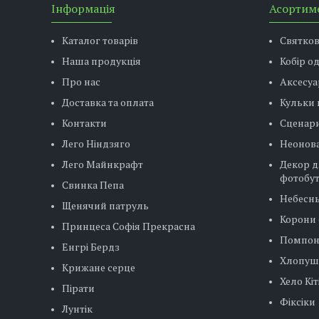
Інформація
Асортим
Каталог товарів
Святко
Наша продукція
Кобір о
Про нас
Аксесуа
Доставка та оплата
Кульки 
Контакти
Сценар
Лего Ніндзяго
Неонова
Лего Майнкрафт
Декор д
фотобу
Свинка Пепа
Небесн
Щенячий патруль
Корони 
Принцеса Софія Прекрасна
Помпо
Енгрі Бердз
Хлопуш
Крижане серце
Хело Кіт
Пірати
Фіксіки
Лунтік