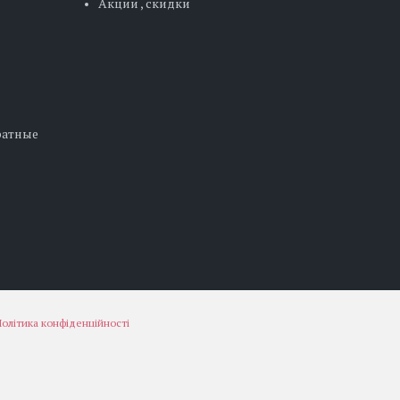
Акции , скидки
дратные
олітика конфіденційності