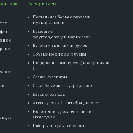
ров ,чая
Ассортимент
Постельное белье с героями
мультфильмов
фет
Букеты из
нфет
фруктов,овощей,мармелада
енных
Букеты из мягких игрушек
ров и
Объемные цифры и буквы
Подарки из памперсов ( подгузников
)
елю из
Свечи , сувениры
Свадебные аксессуары,декор
 из
Детская одежда
Аксессуары к 1 сентября , школе
Новогодние , рождественские
аксессуары
конфет
Наборы посуды , сервизы