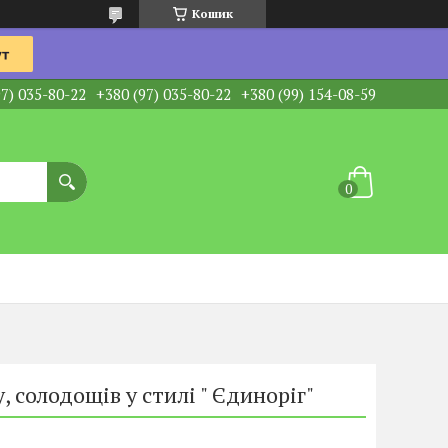
Кошик
97) 035-80-22
+380 (97) 035-80-22
+380 (99) 154-08-59
 солодощів у стилі " Єдиноріг"