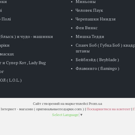
ики
Миньоны
і
Человек Паук
 Полі
Черепашки Ниндзя
Феи Винкс
блыск ) и чудо - машинки
Мишка Тедди
ріки
Спанч Боб ( Губка Боб ) ква
штаны
 масках
Бейблэйд ( Beyblade )
 и Супер Кот , Lady Bug
Фламинго ( flamingo )
ог
Л ( L.O.L. )
Сайт створений на маркетплейсі
Prom.ua
" Оригінальні подарунки " Інтернет - магазин ( оригинальныеподарки.com ) |
Поскаржитися на контент
|
П
Select Language
▼