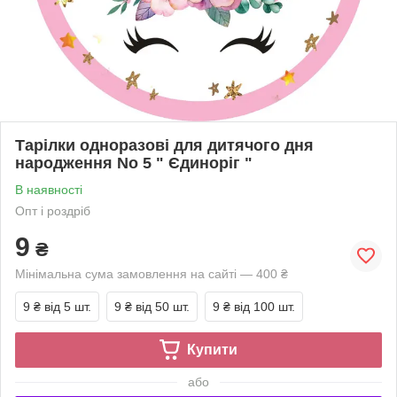
Тарілки одноразові для дитячого дня
народження No 5 " Єдиноріг "
В наявності
Опт і роздріб
9
₴
Мінімальна сума замовлення на сайті — 400 ₴
9 ₴
від 5 шт.
9 ₴
від 50 шт.
9 ₴
від 100 шт.
Купити
або