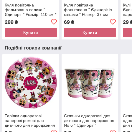
Куля повітряна
Куля повітряна
Кулі
фольгована велика "
фольгована " Єдиноріг із
Єдин
Єдиноріг " Розмір: 110 см *
квітами " Розмір: 37 см
наро
80 см
299
69
29
₴
₴
Купити
Купити
Подібні товари компанії
Тарілки одноразові
Склянки одноразові для
Скля
паперові рожеві для
дитячого дня народження
одно
дитячого дня народження
No 6 " Єдиноріг "
дня 
" Ляльки L.O.L. ( ЛОЛ ) "
Ляль