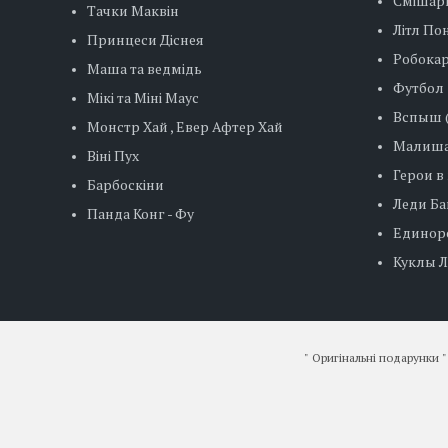
Смішар
Тачки Маквін
Літл Пон
Принцеси Діснея
Робокар
Маша та ведмідь
Футбол
Мікі та Міні Маус
Вспыш (
Монстр Хай , Евер Афтер Хай
Малиша
Віні Пух
Герои в
Барбоскіни
Леди Баг
Панда Конг - Фу
Единор
Куклы ЛО