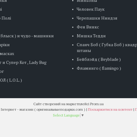
ики
Миньоны
і
Человек Паук
 Полі
Черепашки Ниндзя
Феи Винкс
блыск ) и чудо - машинки
Мишка Тедди
ріки
Спанч Боб ( Губка Боб ) ква
штаны
 масках
Бейблэйд ( Beyblade )
 и Супер Кот , Lady Bug
Фламинго ( flamingo )
ог
Л ( L.O.L. )
Сайт створений на маркетплейсі
Prom.ua
" Оригінальні подарунки " Інтернет - магазин ( оригинальныеподарки.com ) |
Поскаржитися на контент
|
П
Select Language
▼