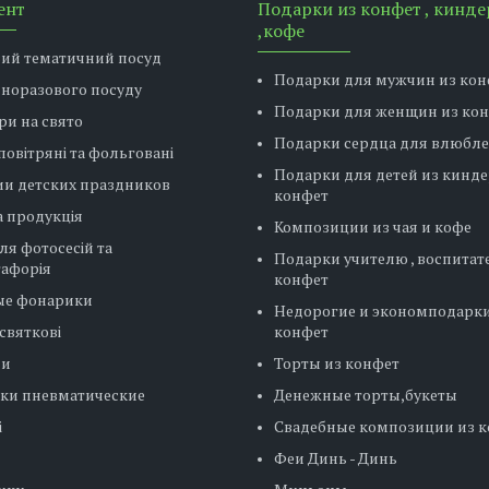
ент
Подарки из конфет , кинде
,кофе
вий тематичний посуд
Подарки для мужчин из кон
дноразового посуду
Подарки для женщин из ко
ри на свято
Подарки сердца для влюбл
повітряні та фольговані
Подарки для детей из кинде
ии детских праздников
конфет
 продукція
Композиции из чая и кофе
ля фотосесій та
Подарки учителю , воспитат
тафорія
конфет
ые фонарики
Недорогие и экономподарки
святкові
конфет
ни
Торты из конфет
ки пневматические
Денежные торты,букеты
і
Свадебные композиции из 
Феи Динь - Динь