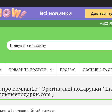
+380 (
А
ТОВАРИ ТА ПОСЛУГИ
ПРО НАС
ДОСТАВКА ТА О
 про компанію " Оригінальні подарунки " Інт
альныеподарки.com )
мачно і надзвичайний вигляд