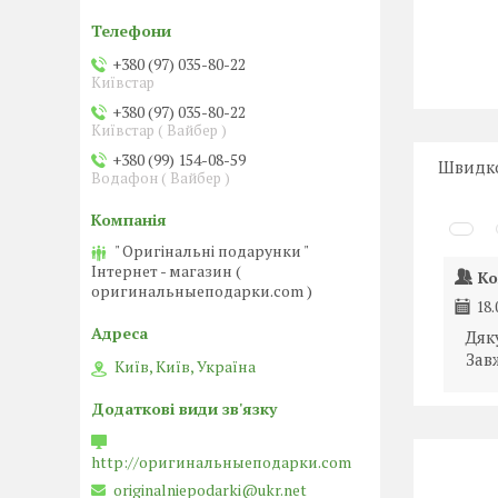
+380 (97) 035-80-22
Київстар
+380 (97) 035-80-22
Київстар ( Вайбер )
+380 (99) 154-08-59
Швидко
Водафон ( Вайбер )
" Оригінальні подарунки "
Інтернет - магазин (
Ко
оригинальныеподарки.com )
18.
Дяк
Зав
Київ, Київ, Україна
http://оригинальныеподарки.com
originalniepodarki@ukr.net