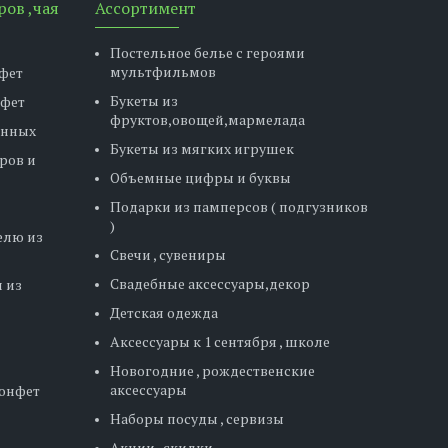
ров ,чая
Ассортимент
Постельное белье с героями
мультфильмов
фет
Букеты из
нфет
фруктов,овощей,мармелада
енных
Букеты из мягких игрушек
ров и
Объемные цифры и буквы
Подарки из памперсов ( подгузников
)
елю из
Свечи , сувениры
Свадебные аксессуары,декор
 из
Детская одежда
Аксессуары к 1 сентября , школе
Новогодние , рождественские
аксессуары
конфет
Наборы посуды , сервизы
Акции , скидки