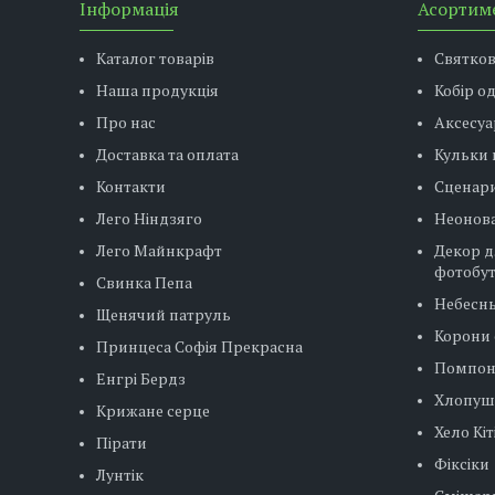
Інформація
Асортим
Каталог товарів
Святко
Наша продукція
Кобір о
Про нас
Аксесуа
Доставка та оплата
Кульки 
Контакти
Сценар
Лего Ніндзяго
Неонова
Лего Майнкрафт
Декор д
фотобу
Свинка Пепа
Небесн
Щенячий патруль
Корони 
Принцеса Софія Прекрасна
Помпо
Енгрі Бердз
Хлопуш
Крижане серце
Хело Кіт
Пірати
Фіксіки
Лунтік