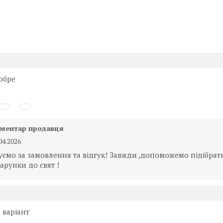
обре
ментар продавця
04.2026
уємо за замовлення та відгук! Завжди ,допоможемо підібрат
арунки до свят !
 варіант