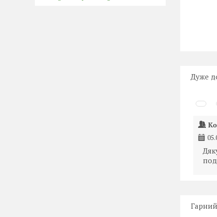
Дуже д
Ко
05.
Дяк
под
Гарний