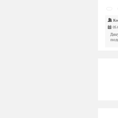
Ко
05.
Дяк
под