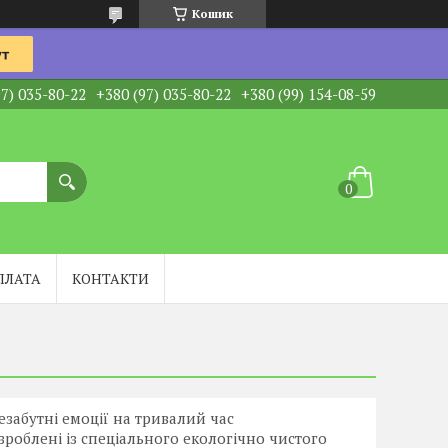
Кошик
97) 035-80-22
+380 (97) 035-80-22
+380 (99) 154-08-59
ПЛАТА
КОНТАКТИ
езабутні емоції на тривалий час
 зроблені із спеціального екологічно чистого