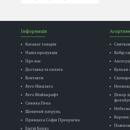
Інформація
Асортим
Каталог товарів
Святко
Наша продукція
Кобір о
Про нас
Аксесуа
Доставка та оплата
Кульки 
Контакти
Сценар
Лего Ніндзяго
Неонова
Лего Майнкрафт
Декор д
фотобу
Свинка Пепа
Небесн
Щенячий патруль
Корони 
Принцеса Софія Прекрасна
Помпо
Енгрі Бердз