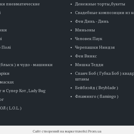
ки пневматические
Денежные торты,букеты
і
Свадебные композиции из 
Феи Динь - Динь
ики
Миньоны
і
Человек Паук
 Полі
Черепашки Ниндзя
Феи Винкс
блыск ) и чудо - машинки
Мишка Тедди
ріки
Спанч Боб ( Губка Боб ) ква
штаны
 масках
Бейблэйд ( Beyblade )
 и Супер Кот , Lady Bug
Фламинго ( flamingo )
ог
Л ( L.O.L. )
Сайт створений на маркетплейсі
Prom.ua