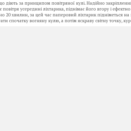
що діють за принципом повітряної кулі. Надійно закріплен
ає повітря усередині ліхтарика, піднімає його вгору і ефектн
о 20 хвилин, за цей час паперовий ліхтарик підніметься на ви
гати спочатку вогняну кулю, а потім яскраву світну точку, к