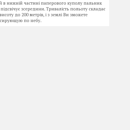
ий в нижній частині паперового куполу пальник
о підсвічує зсередини. Тривалість польоту складає
соту до 200 метрів, і з землі Ви зможете
урсирующую по небу.