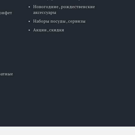
Новогодние , рождественские
аксессуары
конфет
Наборы посуды , сервизы
Акции , скидки
дратные