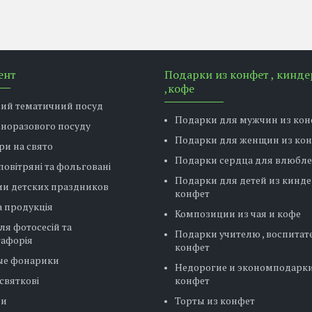
ент
Подарки из конфет , кинде
,кофе
вий тематичний посуд
Подарки для мужчин из кон
дноразового посуду
Подарки для женщин из ко
ри на свято
Подарки сердца для влюбл
повітряні та фольговані
Подарки для детей из кинде
ии детских праздников
конфет
 продукція
Композиции из чая и кофе
ля фотосесій та
Подарки учителю , воспитат
тафорія
конфет
ые фонарики
Недорогие и экономподарки
святкові
конфет
ни
Торты из конфет