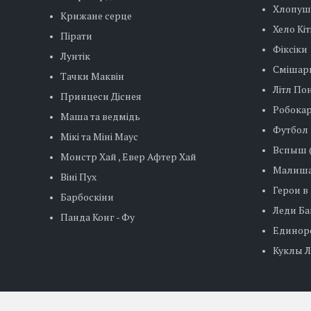
Хлопуш
Крижане серце
Хело Кіт
Пірати
Фіксіки
Лунтік
Смішар
Тачки Маквін
Літл Пон
Принцеси Діснея
Робокар
Маша та ведмідь
Футбол
Мікі та Міні Маус
Вспыш (
Монстр Хай , Евер Афтер Хай
Малиша
Віні Пух
Герои в
Барбоскіни
Леди Баг
Панда Конг - Фу
Единор
Куклы ЛО