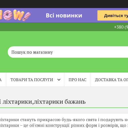
+380 (
А
ТОВАРИ ТА ПОСЛУГИ
ПРО НАС
ДОСТАВКА ТА О
і ліхтарики,ліхтарики бажань
ліхтарики стануть прикрасою будь-якого свята і подарують н
ліхтарики – це об'ємні конструкції різних форм і розмірів, що