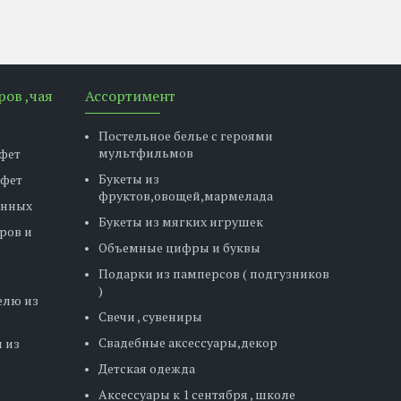
ров ,чая
Ассортимент
Постельное белье с героями
мультфильмов
фет
Букеты из
нфет
фруктов,овощей,мармелада
енных
Букеты из мягких игрушек
ров и
Объемные цифры и буквы
Подарки из памперсов ( подгузников
)
елю из
Свечи , сувениры
Свадебные аксессуары,декор
 из
Детская одежда
Аксессуары к 1 сентября , школе