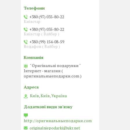
+380 (97) 035-80-22
Київстар
+380 (97) 035-80-22
Київстар ( Вайбер )
+380 (99) 154-08-59
Водафон ( Вайбер )
" Оригінальні подарунки "
Інтернет - магазин (
оригинальныеподарки.com )
Київ, Київ, Україна
http://оригинальныеподарки.com
originalniepodarki@ukr.net