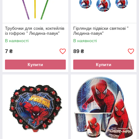
Трубочки для соків, коктейлів
Гірлянди підвіски святкові "
із гофрою " Людина-павук"
Людина-павук"
В наявності
В наявності
7
89
₴
₴
Купити
Купити