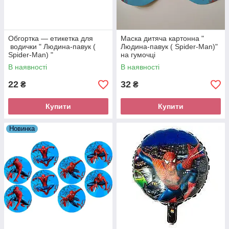
Обгортка — етикетка для
Маска дитяча картонна "
водички " Людина-павук (
Людина-павук ( Spider-Man)"
Spider-Man) "
на гумочці
В наявності
В наявності
22
32
₴
₴
Купити
Купити
Новинка