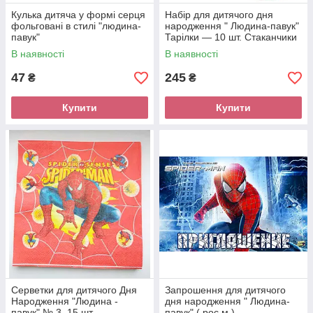
Кулька дитяча у формі серця
Набір для дитячого дня
фольговані в стилі "людина-
народження " Людина-павук"
павук"
Тарілки — 10 шт. Стаканчики
— 10 шт. Ковпачки — 10 шт.
В наявності
В наявності
47
245
₴
₴
Купити
Купити
Серветки для дитячого Дня
Запрошення для дитячого
Народження "Людина -
дня народження " Людина-
павук" № 3 ,15 шт.
павук" ( рос.м.)