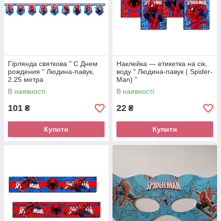
Гірлянда святкова " С Днем
Наклейка — етикетка на сік,
рождения " Людина-павук,
воду " Людина-павук ( Spider-
2.25 метра
Man) "
В наявності
В наявності
101
22
₴
₴
Купити
Купити