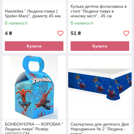
Кулька дитяча фольгована в
Наклейка " Людина-павук (
стилі "Людина павук в
Spider-Man)", діаметр 45 мм.
нічному місті" , 45 см
В наявності
В наявності
4
51
₴
₴
Купити
Купити
БОНБОН'ЄРКА — КОРОБКА "
Скатертина для дитячого Дня
Людина-павук" Розмір:
Народження № 2 "Людина -
10/10/12 СМ
павук"