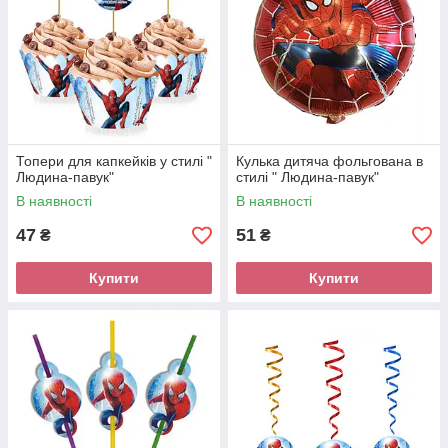
Топери для капкейків у стилі "
Кулька дитяча фольгована в
Людина-павук"
стилі " Людина-павук"
В наявності
В наявності
47
51
₴
₴
Купити
Купити