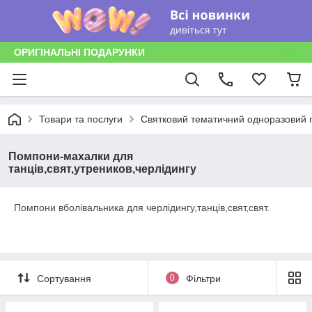
ОРИГІНАЛЬНІ ПОДАРУНКИ
Товари та послуги
Святковий тематичний одноразовий п
Помпони-махалки для
танців,свят,утреников,черлідингу
Помпони вболівальника для черлідингу,танців,свят,свят.
Сортування
0
Фільтри