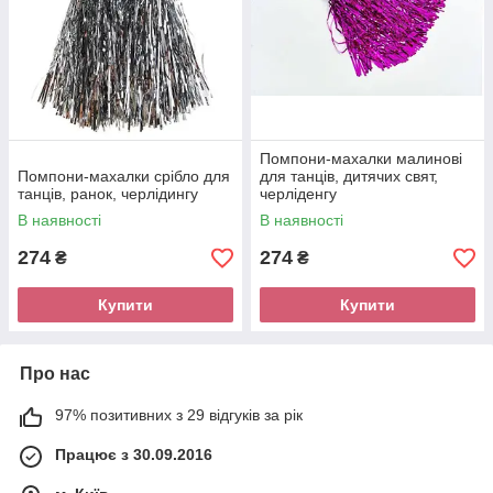
Помпони-махалки малинові
Помпони-махалки срібло для
для танців, дитячих свят,
танців, ранок, черлідингу
черліденгу
В наявності
В наявності
274
274
₴
₴
Купити
Купити
Про нас
97% позитивних з 29 відгуків за рік
Працює з 30.09.2016