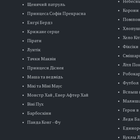
Небесн
Щенячий патруль
Корони 
Принцеса Софія Прекрасна
Помпо
Енгрі Бердз
Хлопуш
Крижане серце
Хело Кіт
Пірати
Фіксіки
Лунтік
Смішар
Тачки Маквін
Літл Пон
Принцеси Діснея
Робокар
Маша та ведмідь
Футбол
Мікі та Міні Маус
Вспыш (
Монстр Хай , Евер Афтер Хай
Малиша
Віні Пух
Герои в
Барбоскіни
Леди Баг
Панда Конг - Фу
Единор
Куклы ЛО