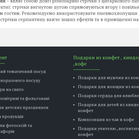
ин
– являє собою довгі різнобарвні стрічки з цигаркового п
ктні: стрічки вигнутою дугою спрямовуються вгору і повіль
м гостям. Рекомендуємо використовувати пневмохлопушки 
 стрічки серпантину важче інших ефектів та в приміщенні н
ент
Подарки из конфет , кинде
,кофе
вий тематичний посуд
Подарки для мужчин из кон
дноразового посуду
Подарки для женщин из ко
ри на свято
Подарки сердца для влюбл
повітряні та фольговані
Подарки для детей из кинде
ии детских праздников
конфет
 продукція
Композиции из чая и кофе
ля фотосесій та
Подарки учителю , воспитат
тафорія
конфет