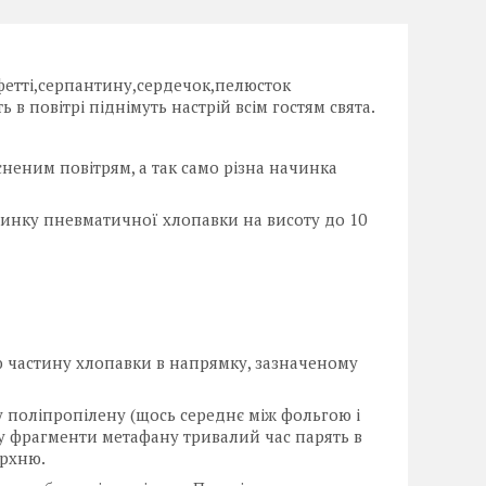
нфетті,серпантину,сердечок,пелюсток
 в повітрі піднімуть настрій всім гостям свята.
неним повітрям, а так само різна начинка
чинку пневматичної хлопавки на висоту до 10
 частину хлопавки в напрямку, зазначеному
у поліпропілену (щось середнє між фольгою і
ілу фрагменти метафану тривалий час парять в
ерхню.