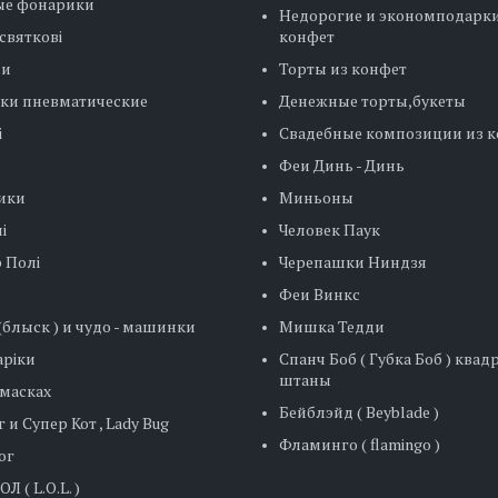
ые фонарики
Недорогие и экономподарки
святкові
конфет
ни
Торты из конфет
ки пневматические
Денежные торты,букеты
і
Свадебные композиции из 
Феи Динь - Динь
ики
Миньоны
і
Человек Паук
 Полі
Черепашки Ниндзя
Феи Винкс
блыск ) и чудо - машинки
Мишка Тедди
ріки
Спанч Боб ( Губка Боб ) ква
штаны
 масках
Бейблэйд ( Beyblade )
 и Супер Кот , Lady Bug
Фламинго ( flamingo )
ог
Л ( L.O.L. )