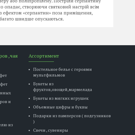
аперу або поліпропілену. Постріли серпантину
но опадає, створюючи святковий настрій всім
з ефектом «серпантин» поза приміщення,
абагато швидше опускаються.
ров ,чая
Ассортимент
Постельное белье с героями
мультфильмов
фет
Букеты из
нфет
фруктов,овощей,мармелада
енных
Букеты из мягких игрушек
ров и
Объемные цифры и буквы
Подарки из памперсов ( подгузников
)
елю из
Свечи , сувениры