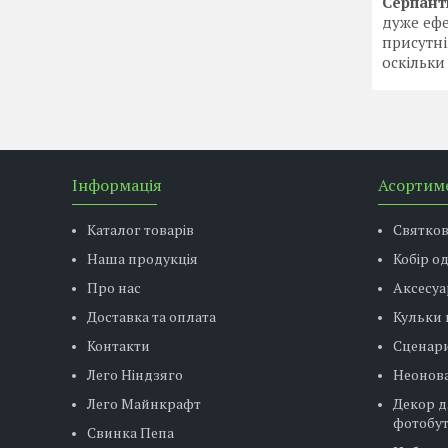
Серпант
дуже ефе
присутні
оскільки
Інформація
Асортим
Каталог товарів
Святко
Наша продукція
Кобір о
Про нас
Аксесуа
Доставка та оплата
Кульки 
Контакти
Сценар
Лего Ніндзяго
Неонова
Лего Майнкрафт
Декор д
фотобу
Свинка Пепа