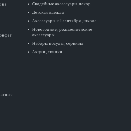
Свадебные аксессуары,декор
 из
Детская одежда
Аксессуары к 1 сентября , школе
Новогодние , рождественские
аксессуары
конфет
Наборы посуды , сервизы
Акции , скидки
дратные