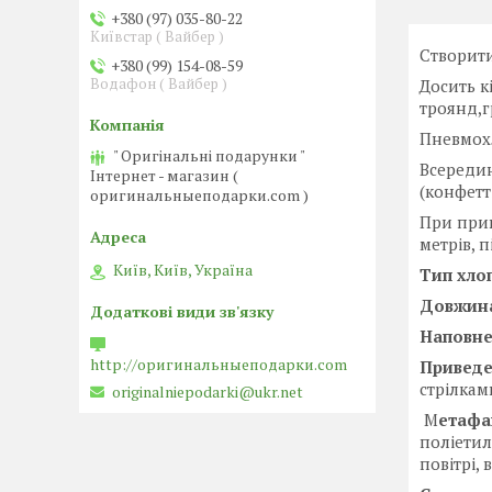
+380 (97) 035-80-22
Київстар ( Вайбер )
Створити
+380 (99) 154-08-59
Водафон ( Вайбер )
Досить к
троянд,г
Пневмох
" Оригінальні подарунки "
Всередин
Інтернет - магазин (
(конфетті
оригинальныеподарки.com )
При прив
метрів, 
Київ, Київ, Україна
Тип хло
Довжина
Наповн
http://оригинальныеподарки.com
Приведе
стрілкам
originalniepodarki@ukr.net
М
етафа
поліетил
повітрі,