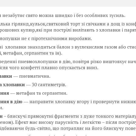
 незабутнє свято можна швидко і без особливих зусиль.
ілька гірлянд,кульок,святковий торт зі свічками а дощ із ко
рошових купюр,які при пострілі вилітають з хлопавки і парять
лопушки не є піротехнічними виробами.
і хлопавки знаходиться балон з вуглекислим газом або стис
, метафан, серпантин та ін).
еденні пневмохлопушки в дію, повітря різко виштовхує на
після чого конфетті плавно опускається вниз.
павки
― пневматична.
 хлопавки
― 30 сантиметрів.
ення
― метафан та серпантин.
ння в дію
― направити хлопавку вгору і провернути нижню
и.
н
– блискучі прямокутні фрагменти з дуже тонкого матеріал
еном). Ефект має високу парусність і легкістю – після постр
 відбиваючи будь-світло, що потрапляє на його блискучу пов