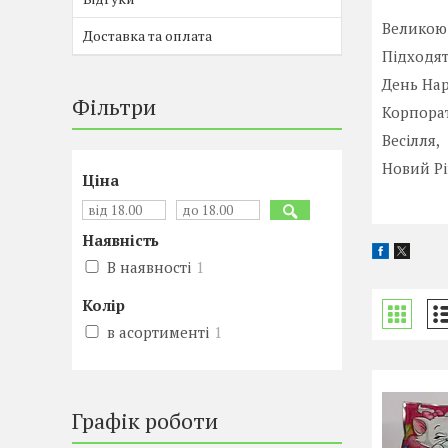
Великою 
Доставка та оплата
Підходят
День На
Фільтри
Корпорат
Весілля,
Новий Рік
Ціна
Наявність
В наявності
1
Колір
в асортименті
1
Графік роботи