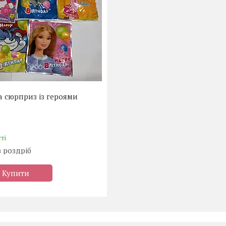
 сюрприз із героями
ті
в роздріб
Купити