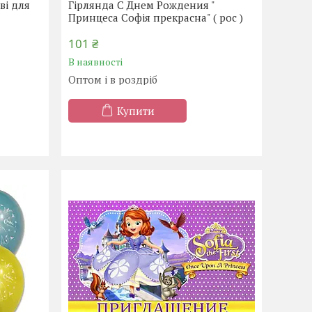
ві для
Гірлянда С Днем Рождения "
Принцеса Софія прекрасна" ( рос )
101 ₴
В наявності
Оптом і в роздріб
Купити