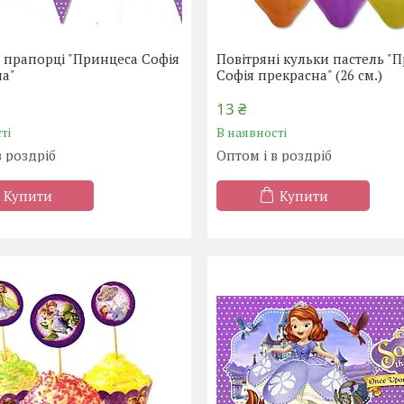
 прапорці "Принцеса Софія
Повітряні кульки пастель "
на"
Софія прекрасна" (26 см.)
13 ₴
ті
В наявності
в роздріб
Оптом і в роздріб
Купити
Купити