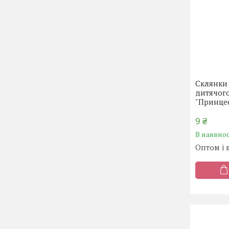
Склянки 
дитячог
"Принцес
9 ₴
В наявнос
Оптом і 