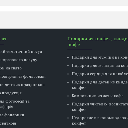
ент
Подарки из конфет , кинде
,кофе
вий тематичний посуд
Подарки для мужчин из кон
дноразового посуду
Подарки для женщин из ко
ри на свято
Подарки сердца для влюбл
повітряні та фольговані
Подарки для детей из кинде
ии детских праздников
конфет
 продукція
Композиции из чая и кофе
ля фотосесій та
Подарки учителю , воспитат
тафорія
конфет
ые фонарики
Недорогие и экономподарки
святкові
конфет