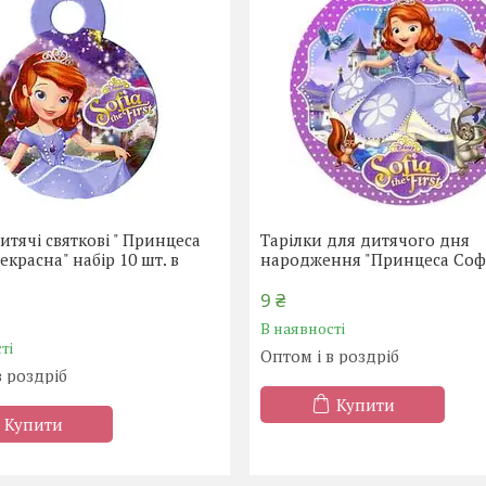
итячі святкові " Принцеса
Тарілки для дитячого дня
екрасна" набір 10 шт. в
народження "Принцеса Софі
9 ₴
В наявності
ті
Оптом і в роздріб
в роздріб
Купити
Купити