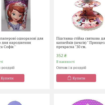
паперові одноразові для
Підставка стійка святкова д
о дня народження
капкейків (кексів) " Принцес
а Софія "
прекрасна "30 см.
352 ₴
ті
В наявності
в роздріб
Оптом і в роздріб
Купити
Купити