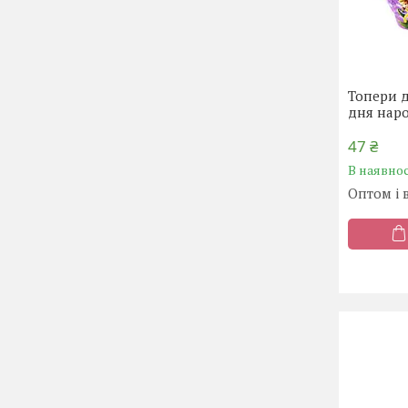
Топери д
дня наро
47 ₴
В наявнос
Оптом і 