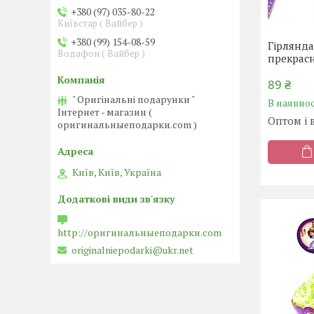
+380 (97) 035-80-22
Київстар ( Вайбер )
+380 (99) 154-08-59
Гірлянда
Водафон ( Вайбер )
прекрас
89 ₴
" Оригінальні подарунки "
В наявнос
Інтернет - магазин (
Оптом і 
оригинальныеподарки.com )
Київ, Київ, Україна
http://оригинальныеподарки.com
originalniepodarki@ukr.net