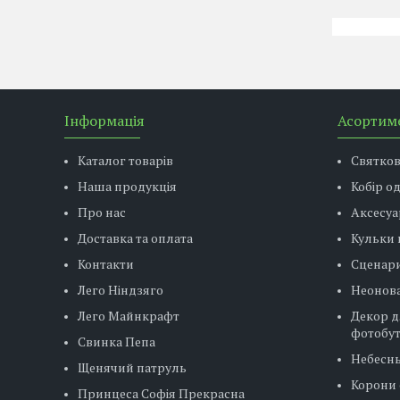
Інформація
Асортим
Каталог товарів
Святко
Наша продукція
Кобір о
Про нас
Аксесуа
Доставка та оплата
Кульки 
Контакти
Сценар
Лего Ніндзяго
Неонова
Лего Майнкрафт
Декор д
фотобу
Свинка Пепа
Небесн
Щенячий патруль
Корони 
Принцеса Софія Прекрасна