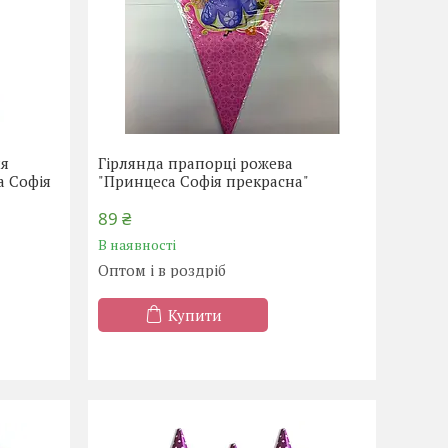
ля
Гірлянда прапорці рожева
а Софія
"Принцеса Софія прекрасна"
89 ₴
В наявності
Оптом і в роздріб
Купити