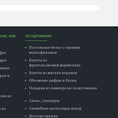
ров ,чая
Ассортимент
Постельное белье с героями
мультфильмов
фет
Букеты из
нфет
фруктов,овощей,мармелада
енных
Букеты из мягких игрушек
ров и
Объемные цифры и буквы
Подарки из памперсов ( подгузников
)
елю из
Свечи , сувениры
Свадебные аксессуары,декор
 из
Детская одежда