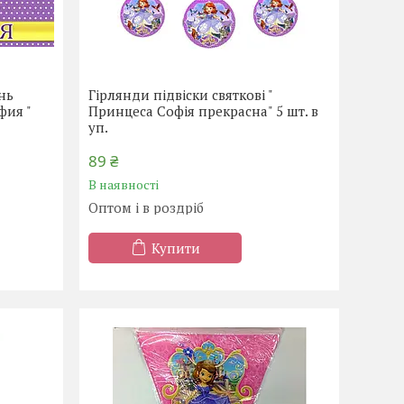
нь
Гірлянди підвіски святкові "
фия "
Принцеса Софія прекрасна" 5 шт. в
уп.
89 ₴
В наявності
Оптом і в роздріб
Купити