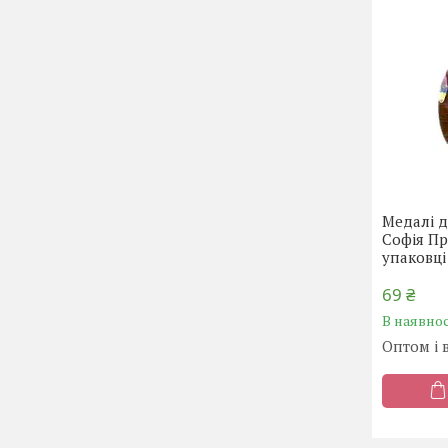
Медалі д
Софія Пр
упаковці
69 ₴
В наявнос
Оптом і 