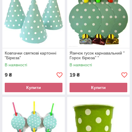
Ковпачки святкові картонні
Язичок гусок карнавальний "
"Бірюза"
Горох бірюза" "
В наявності
В наявності
9
19
₴
₴
Купити
Купити