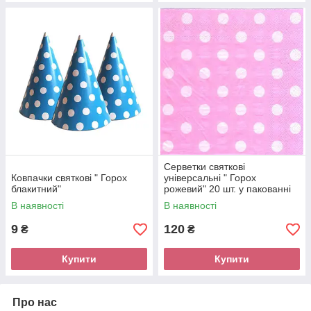
Серветки святкові
Ковпачки святкові " Горох
універсальні " Горох
блакитний"
рожевий" 20 шт. у пакованні
В наявності
В наявності
9
120
₴
₴
Купити
Купити
Про нас