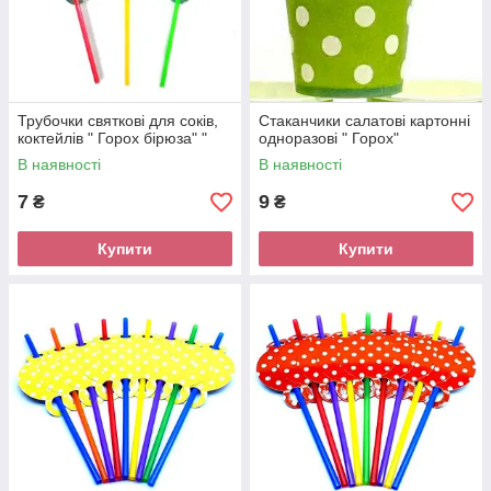
Трубочки святкові для соків,
Стаканчики салатові картонні
коктейлів " Горох бірюза" "
одноразові " Горох"
В наявності
В наявності
7
9
₴
₴
Купити
Купити