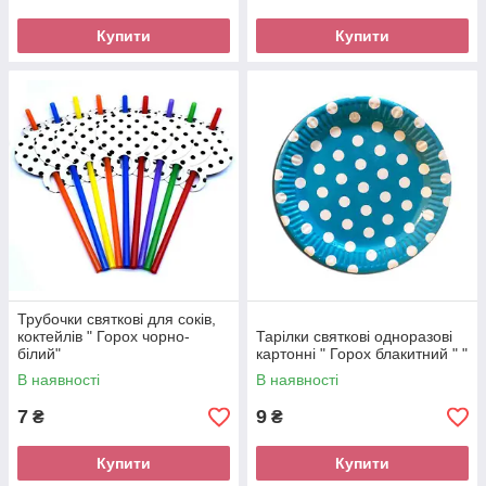
Купити
Купити
Трубочки святкові для соків,
коктейлів " Горох чорно-
Тарілки святкові одноразові
білий"
картонні " Горох блакитний " "
В наявності
В наявності
7
9
₴
₴
Купити
Купити