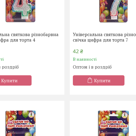
льна святкова різнобарвна
Універсальна святкова різн
ифра для торта 4
свічка цифра для торта 7
42 ₴
ті
В наявності
в роздріб
Оптом і в роздріб
Купити
Купити