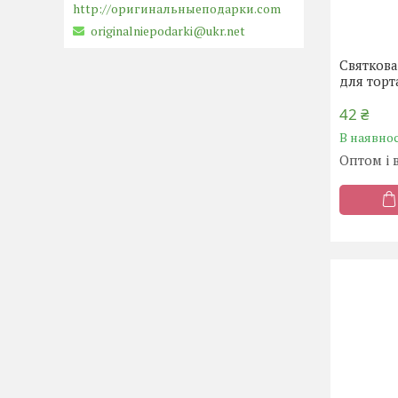
http://оригинальныеподарки.com
originalniepodarki@ukr.net
Святкова
для торт
42 ₴
В наявнос
Оптом і 