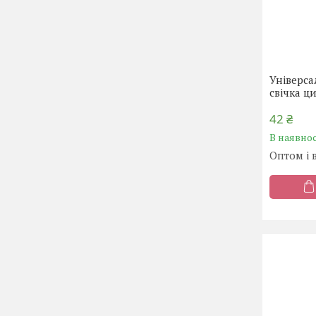
Універса
свічка ц
42 ₴
В наявнос
Оптом і 