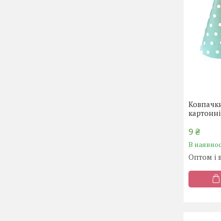
Ковпачки
картонні
9 ₴
В наявнос
Оптом і 