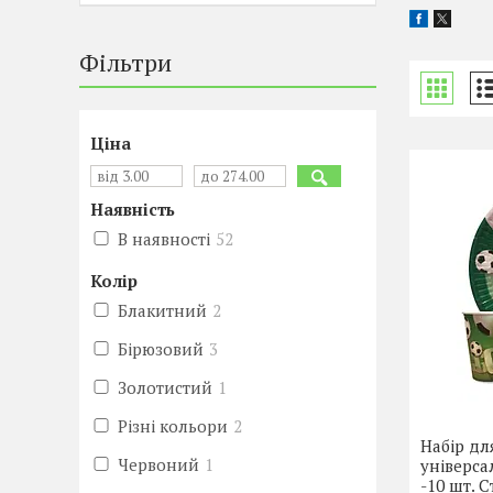
Фільтри
Ціна
Наявність
В наявності
52
Колір
Блакитний
2
Бірюзовий
3
Золотистий
1
Різні кольори
2
Набір д
Червоний
1
універса
-10 шт. 