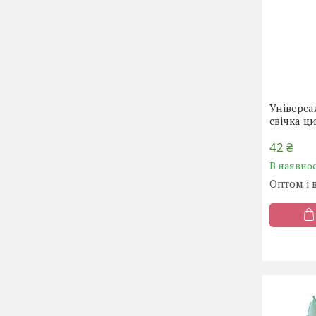
Універса
свічка ц
42 ₴
В наявнос
Оптом і 