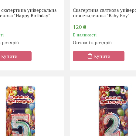
 скатертина універсальна
Скатертина святкова універ
енова "Happy Birthday"
поліетиленова "Baby Boy"
120 ₴
ті
В наявності
в роздріб
Оптом і в роздріб
Купити
Купити