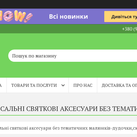
+380 (
А
ТОВАРИ ТА ПОСЛУГИ
ПРО НАС
ДОСТАВКА ТА О
РСАЛЬНІ СВЯТКОВІ АКСЕСУАРИ БЕЗ ТЕМА
льні святкові аксесуари без тематичних малюнків-дудочки,ск