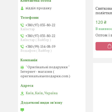
відділ продажу
Святкова
поліетил
120 ₴
+380 (97) 035-80-22
В наявнос
Київстар
Оптом і 
+380 (97) 035-80-22
Київстар ( Вайбер )
+380 (99) 154-08-59
Водафон ( Вайбер )
" Оригінальні подарунки "
Інтернет - магазин (
оригинальныеподарки.com )
Київ, Київ, Україна