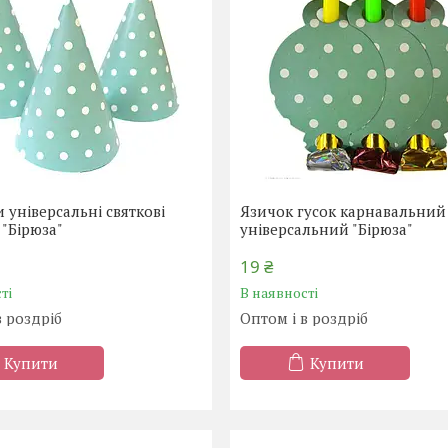
 універсальні святкові
Язичок гусок карнавальний
 "Бірюза"
універсальний "Бірюза"
19 ₴
ті
В наявності
в роздріб
Оптом і в роздріб
Купити
Купити