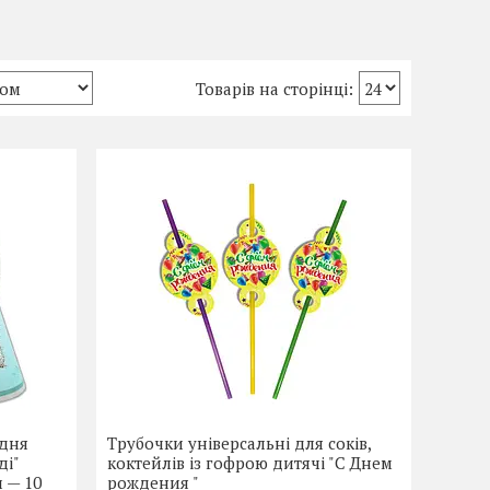
 дня
Трубочки універсальні для соків,
ді"
коктейлів із гофрою дитячі "С Днем
 — 10
рождения "